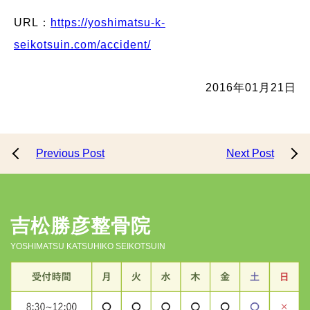
URL：
https://yoshimatsu-k-
seikotsuin.com/accident/
2016年01月21日
Previous Post
Next Post
吉松勝彦整骨院
YOSHIMATSU KATSUHIKO SEIKOTSUIN