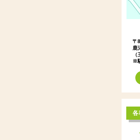
〒8
鹿
（
※
各