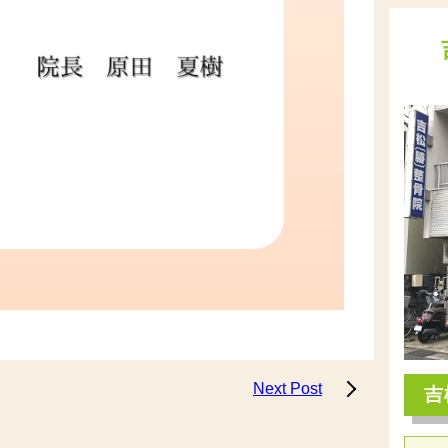
Next Post
吉