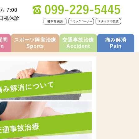
方 7:00
 日祝休診
質問
スポーツ障害治療
交通事故治療
痛み解消
on
Sports
Accident
Pain